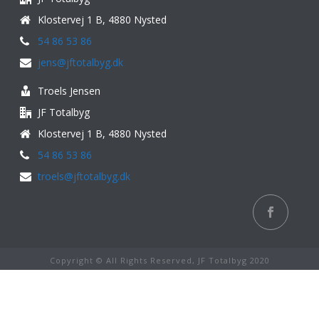
Klostervej 1 B, 4880 Nysted
54 86 53 86
jens@jftotalbyg.dk
Troels Jensen
JF Totalbyg
Klostervej 1 B, 4880 Nysted
54 86 53 86
troels@jftotalbyg.dk
Copyright © All Rights Reserved, JF Totalbyg 2020