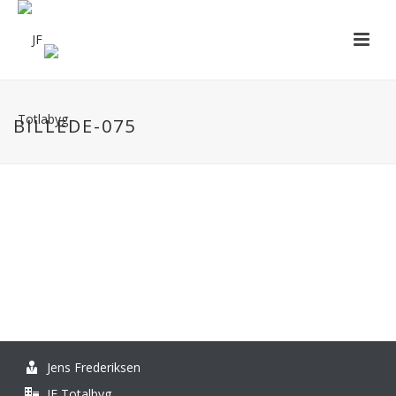
BILLEDE-075
Jens Frederiksen
JF Totalbyg