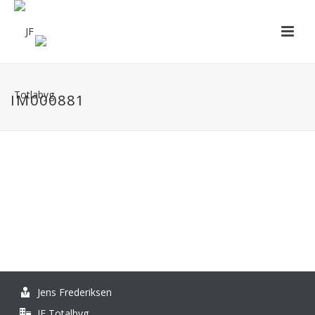
IM000881
Jens Frederiksen
JF Totalbyg