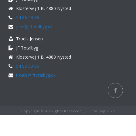
Klostervej 1 B, 4880 Nysted
54 86 53 86
jens@jftotalbyg.dk
Troels Jensen
JF Totalbyg
Klostervej 1 B, 4880 Nysted
54 86 53 86
troels@jftotalbyg.dk
Copyright © All Rights Reserved, JF Totalbyg 2020