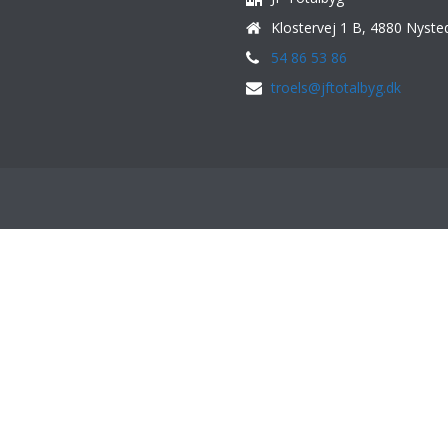
Klostervej 1 B, 4880 Nyste
54 86 53 86
troels@jftotalbyg.dk