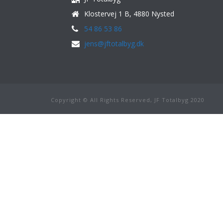
Klostervej 1 B, 4880 Nysted
54 86 53 86
jens@jftotalbyg.dk
Copyright © All Rights Reserved, JF Totalbyg 2020