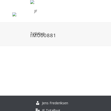
IM000881
Jens Frederiksen
JF Totalbyg