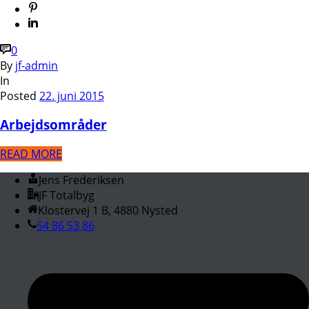
0
By
jf-admin
In
Posted
22. juni 2015
Arbejdsområder
READ MORE
Jens Frederiksen
JF Totalbyg
Klostervej 1 B, 4880 Nysted
54 86 53 86