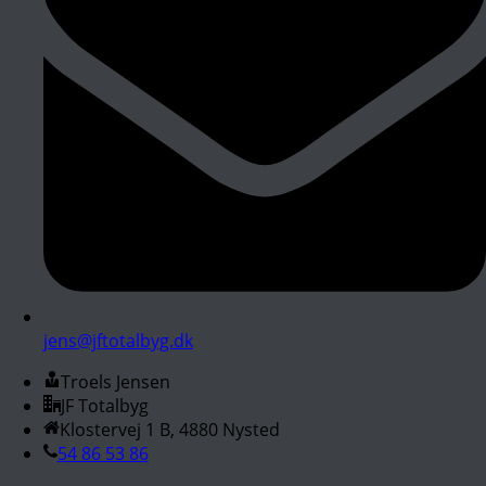
jens@jftotalbyg.dk
Troels Jensen
JF Totalbyg
Klostervej 1 B, 4880 Nysted
54 86 53 86