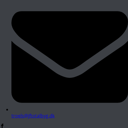
troels@jftotalbyg.dk